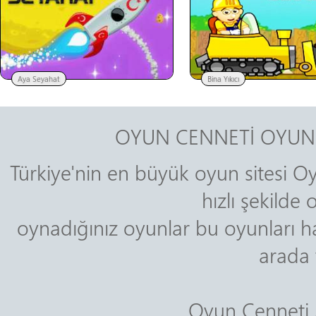
Aya Seyahat
Bina Yıkıcı
OYUN CENNETİ OYUNL
Türkiye'nin en büyük oyun sitesi Oy
hızlı şekilde
oynadığınız oyunlar bu oyunları ha
arada 
Oyun Cenneti A