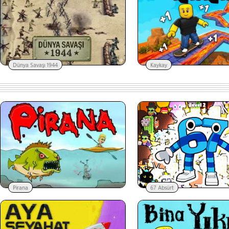
Dünya Savaşı 1944
Kaykay
Pirana
67 Absürt