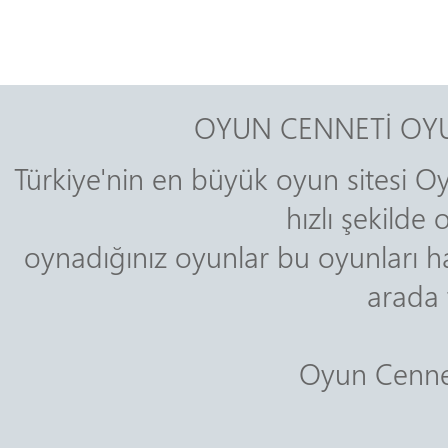
OYUN CENNETİ OYU
Türkiye'nin en büyük oyun sitesi Oy
hızlı şekilde
oynadığınız oyunlar bu oyunları ha
arada 
Oyun Cenneti