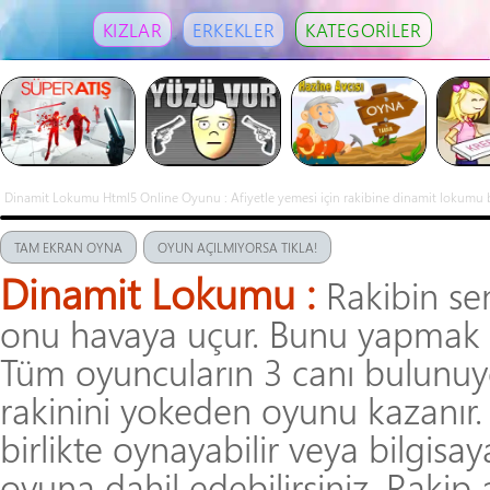
KIZLAR
ERKEKLER
KATEGORİLER
Dinamit Lokumu Html5 Online Oyunu : Afiyetle yemesi için rakibine dinamit lokumu 
oyunu kazanır. Oyunu aynı anda iki kişi birlikte oynayabilir veya bilgisayarın yönett
TAM EKRAN OYNA
OYUN AÇILMIYORSA TIKLA!
Dinamit Lokumu :
Rakibin s
onu havaya uçur. Bunu yapmak i
Tüm oyuncuların 3 canı bulunuy
rakinini yokeden oyunu kazanır. 
birlikte oynayabilir veya bilgisay
oyuna dahil edebilirsiniz. Rakip 