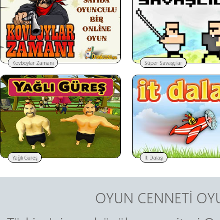
Kovboylar Zamanı
Süper Savaşçılar
Yağlı Güreş
İt Dalaşı
OYUN CENNETİ OYU