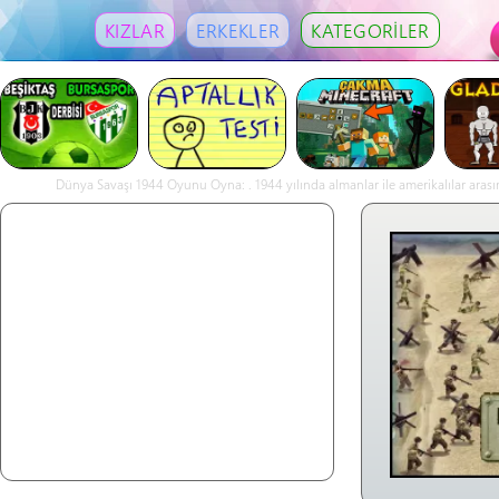
KIZLAR
ERKEKLER
KATEGORİLER
Dünya Savaşı 1944 Oyunu Oyna: . 1944 yılında almanlar ile amerikalılar arasınd