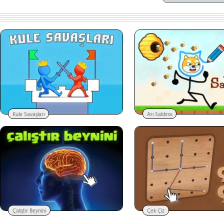
Kule Savaşları
Arı Saldırısı
Çalıştır Beynini
Çek Çiz