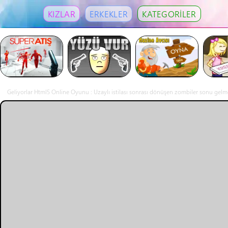
KIZLAR
ERKEKLER
KATEGORİLER
Geliyorlar Html5 Online Oyunu : Uzaylı istilası sonrası dönüşen zombiler sonu gelmez
Zombilerin saldırısına karşı savunmak için silah ve araçlar satın alabilirsiniz. Savu
erişebilir ve zombilere karşı güçlü savunmalar oluşturabilirsiniz. "Oyun Alanı" modu