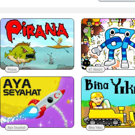
Pirana
67 Absürt
Aya Seyahat
Bina Yıkıcı