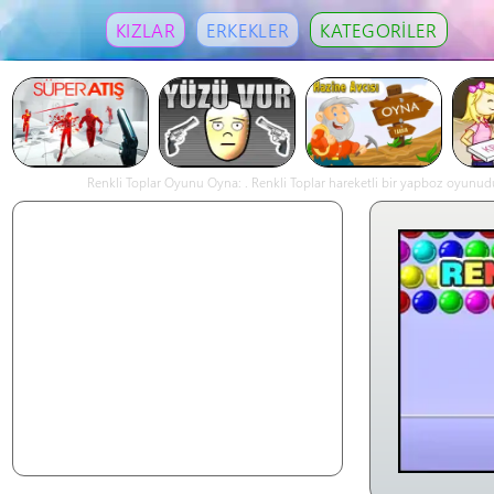
KIZLAR
ERKEKLER
KATEGORİLER
Renkli Toplar Oyunu Oyna: . Renkli Toplar hareketli bir yapboz oyunudur.