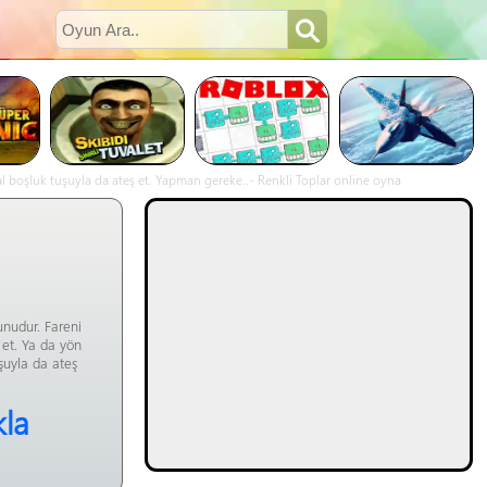
 al boşluk tuşuyla da ateş et. Yapman gereke..- Renkli Toplar online oyna
unudur. Fareni
 et. Ya da yön
uşuyla da ateş
kla