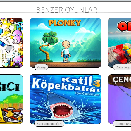
Plonky
Obby Lego 
Katil Köpekbalığı 3
Çengel Usta