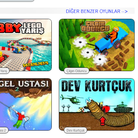
Yarış
Çılgın Oduncu
sı 2
Dev Kurtçuk