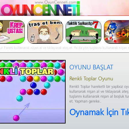
 Fareni kullanarak nişan al ve tıklayarak ateş et. Ya da yön tuşlarını kullanarak nişan
OYUNU BAŞLAT
Renkli Toplar Oyunu
Renkli Toplar hareketli bir yapboz oy
kullanarak nişan al ve tıklayarak ateş
tuşlarını kullanarak nişan al boşluk t
et. Yapman gereke..
Oynamak İçin Tı