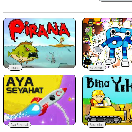
Pirana
67 Absürt
Aya Seyahat
Bina Yıkıcı