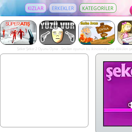
KIZLAR
ERKEKLER
KATEGORİLER
Şeker Şeker 2 Oyunu Oyna: . Sevilen oyunun bu ikincisinde yine dökülen şeke