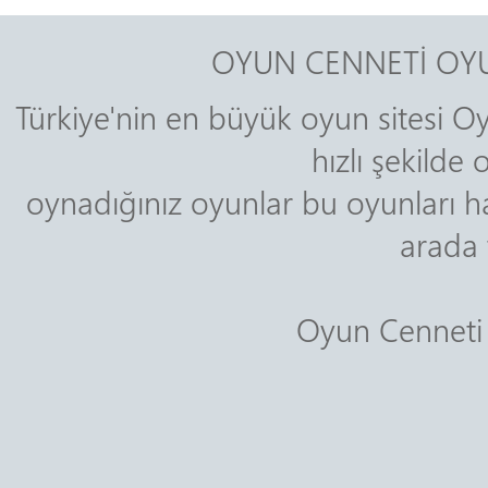
OYUN CENNETİ OYU
Türkiye'nin en büyük oyun sitesi Oy
hızlı şekilde
oynadığınız oyunlar bu oyunları ha
arada 
Oyun Cenneti A