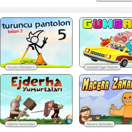
Turuncu Pantolon 5
Gumball Çılgın Tekerler
Ejderha Yumurtaları
Macera Zamanları