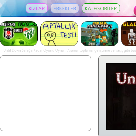
KIZLAR
ERKEKLER
KATEGORİLER
Until Down Safağa Kadar Oyunu Oyna: . Arama, toplama, geliştirme ve kaçış gibi basit