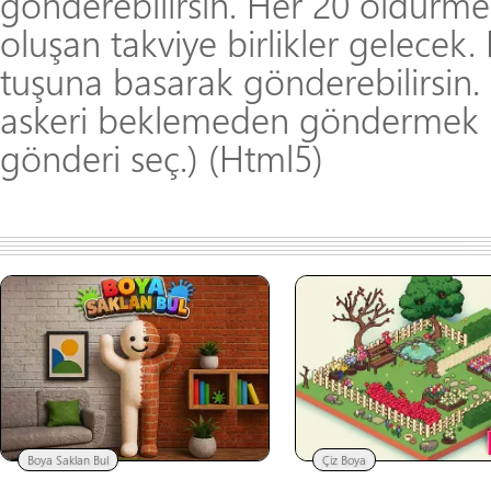
gönderebilirsin. Her 20 öldürme
oluşan takviye birlikler gelecek. 
tuşuna basarak gönderebilirsin.
askeri beklemeden göndermek i
gönderi seç.) (Html5)
Boya Saklan Bul
Çiz Boya