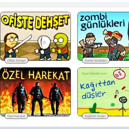
Ofiste Dehşet
Zombi Günlükleri
Özel Harekat
Kağıttan Düşler