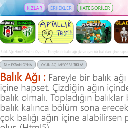
KIZLAR
ERKEKLER
KATEGORİLER
Balık Ağı Html5 Online Oyunu : Fareyle bir balık ağı çiz ve aynı tür balıkları içine hapse
bölüm sona erecek. B
TAM EKRAN OYNA
OYUN AÇILMIYORSA TIKLA!
Balık Ağı :
Fareyle bir balık ağı 
içine hapset. Çizdiğin ağın için
balık olmalı. Topladığın balıklar
balık kalınca bölüm sona erecek
çok balığı ağın içine alabilirse
olur. (Html5)