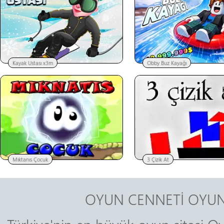
Kayak Ustası x3m
Obby Buz Kayağı
Mıktanıs Çocuk
3 Çizik At
OYUN CENNETİ OYUN