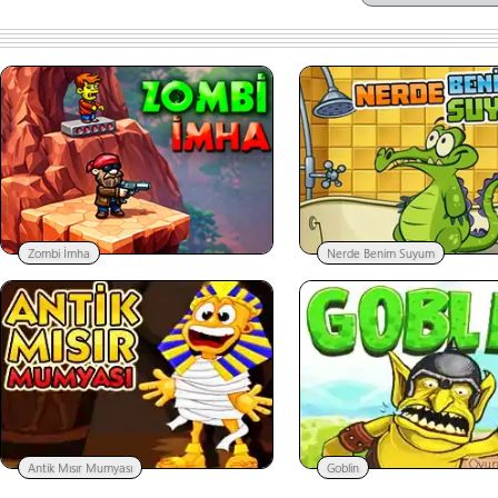
Zombi İmha
Nerde Benim Suyum
Antik Mısır Mumyası
Goblin