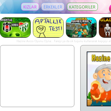
KIZLAR
ERKEKLER
KATEGORİLER
Hazine Avcısı Oyunu Oyna: . Fareyi ya da ok tuşunu kullanarak kepçeyi alma